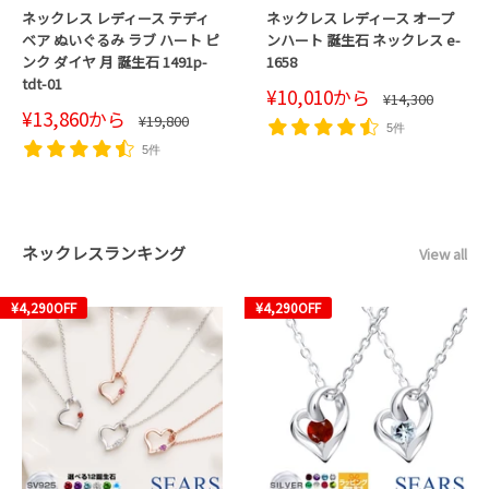
ネックレス レディース テディ
ネックレス レディース オープ
ベア ぬいぐるみ ラブ ハート ピ
ンハート 誕生石 ネックレス e-
ンク ダイヤ 月 誕生石 1491p-
1658
tdt-01
販
¥10,010
から
通
¥14,300
売
常
販
¥13,860
から
通
¥19,800
価
価
5件
売
常
格
価
格
価
5件
格
格
ネックレスランキング
View all
¥4,290
OFF
¥4,290
OFF