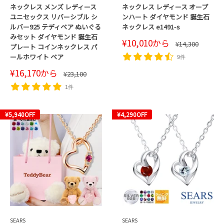
ネックレス メンズ レディース
ネックレス レディース オープ
ユニセックス リバーシブル シ
ンハート ダイヤモンド 誕生石
ルバー925 テディベア ぬいぐる
ネックレス e1491-s
みセット ダイヤモンド 誕生石
販
¥10,010
から
通
¥14,300
プレート コインネックレス パ
売
常
価
ールホワイト ベア
価
9件
格
格
販
¥16,170
から
通
¥23,100
売
常
価
価
1件
格
格
¥5,940
OFF
¥4,290
OFF
SEARS
SEARS