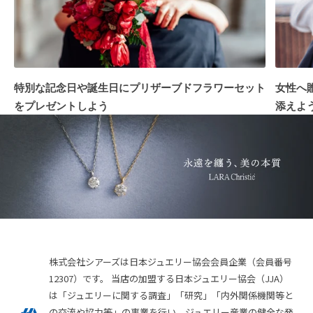
特別な記念日や誕生日にプリザーブドフラワーセット
女性へ
をプレゼントしよう
添えよ
株式会社シアーズは日本ジュエリー協会会員企業（会員番号
12307）です。 当店の加盟する日本ジュエリー協会（JJA）
は「ジュエリーに関する調査」「研究」「内外関係機関等と
の交流や協力等」の事業を行い、ジュエリー産業の健全な発