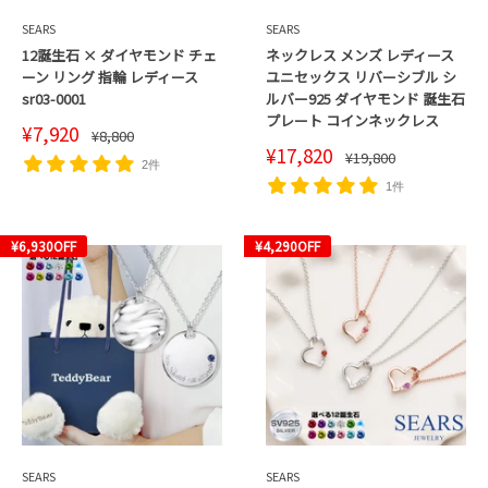
SEARS
SEARS
12誕生石 × ダイヤモンド チェ
ネックレス メンズ レディース
ーン リング 指輪 レディース
ユニセックス リバーシブル シ
sr03-0001
ルバー925 ダイヤモンド 誕生石
プレート コインネックレス
販
¥7,920
通
¥8,800
売
常
販
¥17,820
通
¥19,800
価
価
2件
売
常
格
格
価
価
1件
格
格
¥6,930
OFF
¥4,290
OFF
SEARS
SEARS