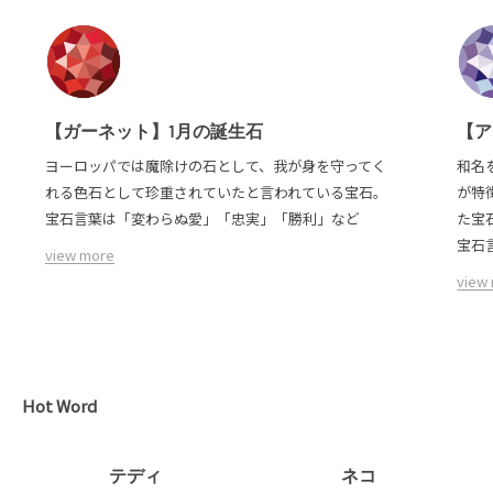
【ガーネット】1月の誕生石
【ア
ヨーロッパでは魔除けの石として、我が身を守ってく
和名
れる色石として珍重されていたと言われている宝石。
が特
宝石言葉は「変わらぬ愛」「忠実」「勝利」など
た宝
宝石
view more
view
Hot Word
テディ
ネコ