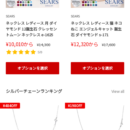
SEARS
SEARS
ネックレス レディース 月 ダイ
ネックレス レディース 猫 ネコ
ヤモンド 12誕生石 クレッセン
ねこ エンジェルキャット 誕生
トムーン ネックレス e-1625
石 ダイヤモンド s-171
販
販
¥10,010
から
¥12,320
から
通
通
¥14,300
¥17,600
売
売
常
常
価
価
価
価
5件
格
格
格
格
オプションを選択
オプションを選択
シルバーチェーンランキング
View all
¥484
OFF
¥198
OFF