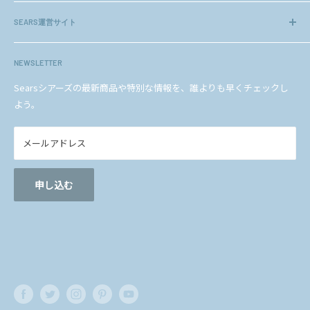
ギフトセット
会社概要
また、シアーズは（社）日本ジュエリー協会正会員（会員番
others
SEARS運営サイト
企業理念
号 12307）です。
ヘルプ＆ガイド
法人のお客様
amazon店
シアーズについて
メディアの方へ
NEWSLETTER
楽天店
BLOG
プライバシーポリシー
YAHOO!ショッピング店
Searsシアーズの最新商品や特別な情報を、誰よりも早くチェックし
お問い合わせ
特定商取引法に基づく表記
よう。
au PAY マーケット店
Qoo10店
メールアドレス
LARA Christie公式サイト
申し込む
フ