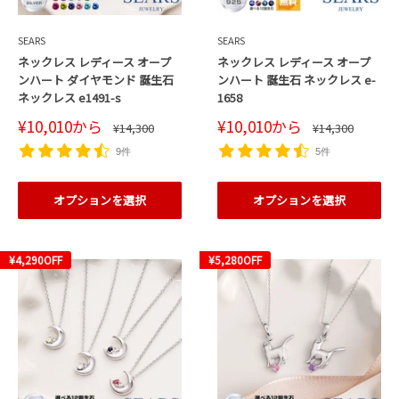
SEARS
SEARS
ネックレス レディース オープ
ネックレス レディース オープ
ンハート ダイヤモンド 誕生石
ンハート 誕生石 ネックレス e-
ネックレス e1491-s
1658
販
販
¥10,010
から
¥10,010
から
通
通
¥14,300
¥14,300
売
売
常
常
価
価
価
価
9件
5件
格
格
格
格
オプションを選択
オプションを選択
¥4,290
OFF
¥5,280
OFF