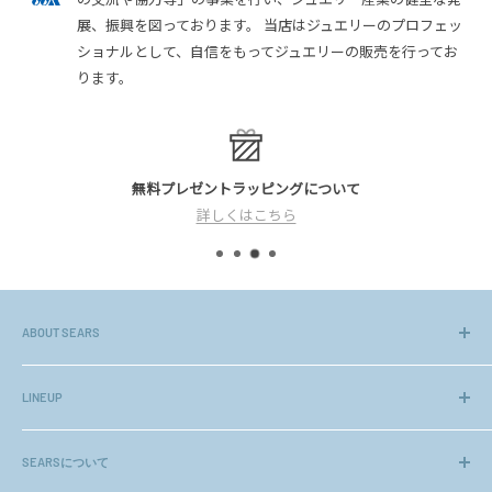
展、振興を図っております。 当店はジュエリーのプロフェッ
ショナルとして、自信をもってジュエリーの販売を行ってお
ります。
無料プレゼントラッピングについて
詳しくはこちら
ABOUT SEARS
長年のノウハウや、お客様より頂く貴重なご意見をもとに、初め
てのネットショッピングでも安心してご利用頂ける様、高いクオ
LINEUP
リティーのアクセサリー、ジュエリーを厳選してお届けしておりま
ジュエリー
す。
SEARSについて
ネックレスチェーン