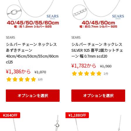
SEARS
SEARS
シルバー チェーン ネックレス
シルバー チェーン ネックレス
あずきチェーン
SILVER 925 喜平2面カットチェ
40cm/45cm/50cm/55cm/60cm
ーン 幅 0.7mm scd20
cl25
販
¥1,782
から
通
¥1,980
売
常
販
¥1,386
から
通
¥1,870
価
価
1件
売
常
格
価
格
価
6件
格
格
オプションを選択
オプションを選択
¥264
OFF
¥1,188
OFF