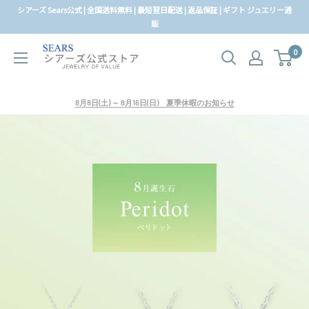
コ
シアーズ Sears公式 | 全国送料無料 | 最短翌日配送 | 返品保証 | ギフト ジュエリー通
ン
販
テ
0
ン
ツ
に
8月8日(土) ～ 8月16日(日) 夏季休暇のお知らせ
ス
キ
ッ
プ
す
る