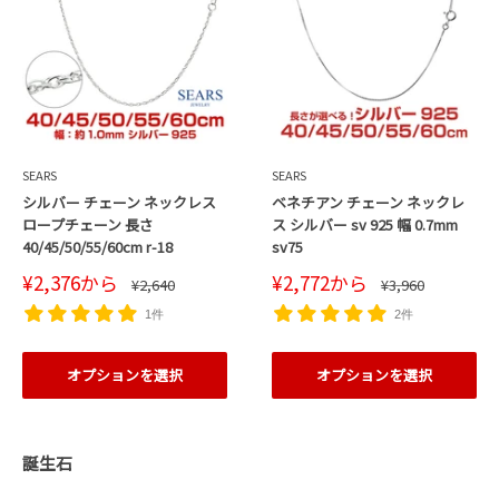
SEARS
SEARS
シルバー チェーン ネックレス
ベネチアン チェーン ネックレ
ロープチェーン 長さ
ス シルバー sv 925 幅 0.7mm
40/45/50/55/60cm r-18
sv75
販
販
¥2,376
から
¥2,772
から
通
通
¥2,640
¥3,960
売
売
常
常
価
価
価
価
1件
2件
格
格
格
格
オプションを選択
オプションを選択
誕生石