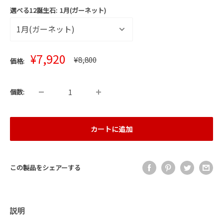
選べる12誕生石:
1月(ガーネット)
販
¥7,920
通
¥8,800
価格:
売
常
価
価
格
格
個数:
カートに追加
この製品をシェアーする
説明