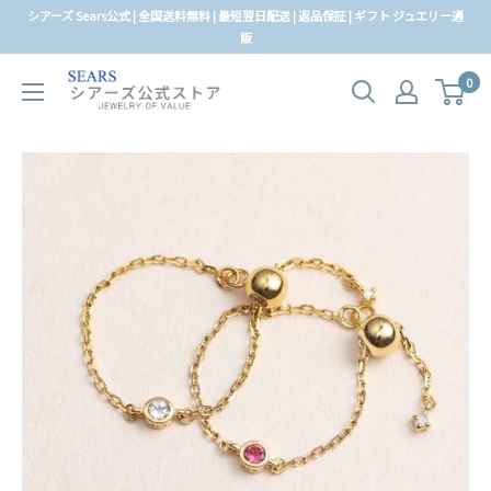
コ
シアーズ Sears公式 | 全国送料無料 | 最短翌日配送 | 返品保証 | ギフト ジュエリー通
ン
販
テ
0
ン
ツ
に
ス
キ
ッ
プ
す
る