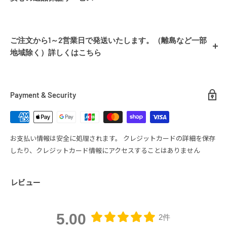
レディースチェーンリング プレゼント 贈り物 ご褒美 自分用 普段使い
シアーズではお客様に安心してショッピングを楽しんでいただくた
通勤用 デート お出かけ
め、「イメージ違い」や「サイズ違い」など、お客様都合によるご返
ご注文から1～2営業日で発送いたします。（離島など一部
品を、商品到着後、最大7日間承っておりますので、お気軽にショッピ
地金：シルバー925(イエローゴールドコーティング)
地域除く）詳しくはこちら
ングをお楽しみくださいませ。
チェーン：最長65ｍｍ 線径0.25mm 幅0.7mm
リングサイズ：～15号相当（シリコンボールでサイズ調整可）
■ 配送について
返品条件
リングトップ：12誕生石 直径 約1.5mm×1石
1.商品到着後、7日以内であること
エンドパーツ：天然ダイヤモンド0.008ct/ラウンドブリリアンカット
Payment & Security
2.未使用品であること
送料
3.お届け時と同様の状態であること
全国一律
送料無料
お支払い情報は安全に処理されます。 クレジットカードの詳細を保存
【返品対象商品】
したり、クレジットカード情報にアクセスすることはありません
商品代金1点あたり１０万円以内の全ての商品
配送業者
【返品が受けられないケース】
レビュー
ヤマト運輸(一部商品、佐川急便・日本郵便)
・商品を使用した場合
・商品到着から7日を超えてからの返品依頼
・お客様の元で傷や汚れが生じた商品の返品（匂い含む）
5.00
2件
・付属品、商品パッケージが紛失・破損された商品