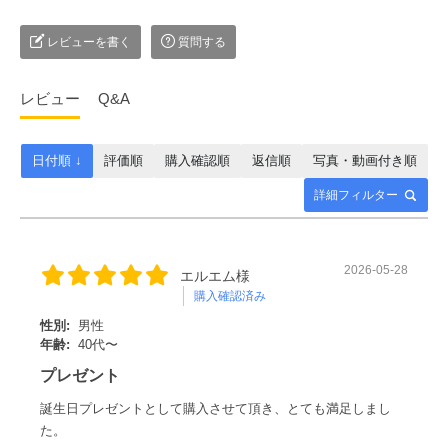
お届け目安
・当店で返品交換不可と判断させていただいた場合
ご注文から1～2営業日で発送いたします。（離島など一部地域
レビューを書く
質問する
除く）
返品方法
お客様都合による返品をご希望される場合には、商品到着後7日以内
レビュー
Q&A
に当店までご連絡くださいませ。
発送の目安
連絡先・送付先
日付順 ↓
評価順
購入確認順
返信順
写真・動画付き順
送付方法：特に指定はございません。
通常、お客様のご注文日から当日～約2営業日程の発送となり
詳細フィルター
連絡先 mail：info@sears.jp
ます。
平素は、シアーズをご愛顧いただき、誠にありがとう
送付先 〒330-0841 埼玉県さいたま市大宮区東町1−66−1−3F
※ご注文の混雑状況などにより、多少前後する場合がございま
ございます。
（株）シアーズ 返品・交換係
す。目安としてお考えください。
2026-05-28
エルエム様
誠に勝手ながら、下記の日程において当オンラインシ
購入確認済み
ョップは夏季休業とさせていただきます。
性別:
男性
年齢:
40代〜
プレゼント
【休業期間】
誕生日プレゼントとして購入させて頂き、とても満足しまし
た。
8月8日(土) ～ 8月16日(日)