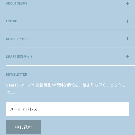
ABOUT SEARS
Sears
長年のノウハウや、お客様より頂く貴重なご意見をもとに、初め
てのネットショッピングでも安心してご利用頂ける様、高いクオ
LINEUP
リティーのアクセサリー、ジュエリーを厳選してお届けしておりま
ジュエリー
す。
SEARSについて
ネックレスチェーン
ギフトセット
会社概要
また、シアーズは（社）日本ジュエリー協会正会員（会員番
others
SEARS運営サイト
企業理念
号 12307）です。
ヘルプ＆ガイド
法人のお客様
amazon店
シアーズについて
メディアの方へ
NEWSLETTER
楽天店
BLOG
プライバシーポリシー
YAHOO!ショッピング店
Searsシアーズの最新商品や特別な情報を、誰よりも早くチェックし
お問い合わせ
特定商取引法に基づく表記
よう。
au PAY マーケット店
Qoo10店
メールアドレス
LARA Christie公式サイト
申し込む