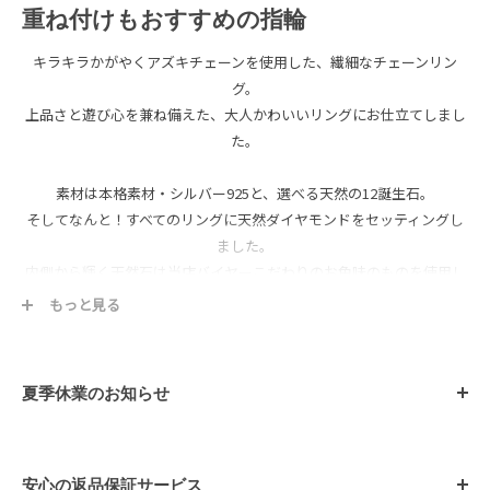
重ね付けもおすすめの指輪
キラキラかがやくアズキチェーンを使用した、繊細なチェーンリン
グ。
上品さと遊び心を兼ね備えた、大人かわいいリングにお仕立てしまし
た。
素材は本格素材・シルバー925と、選べる天然の12誕生石。
そしてなんと！すべてのリングに天然ダイヤモンドをセッティングし
ました。
内側から輝く天然石は当店バイヤーこだわりのお色味のものを使用し
ています。
もっと見る
無段階サイズ調整が可能なスライドアジャスター仕様。
その日の気分、コーディネートでどの指にもつけて頂けます。
夏季休業のお知らせ
また、リングサイズが分からない方へのプレゼントとしてもオスス
メ！
【用途】
安心の返品保証サービス