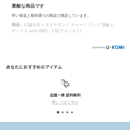
ご注文商品によっては上記日程で発送できない商
素敵な商品です
品もございます。
早い発送と期待通りの商品で満足しています。
何卒、ご理解の程宜しくお願い致します。
商品：
12誕生石 × ダイヤモンド チェーン リング 指輪 レ
※長期休暇明けは混雑が予想され、通常より2～3日
ディース sr03-0001 - 2月(アメジスト)
程、余分にお時間を頂いております。その為、お届け
ご希望日に添えない場合がございますので、ご了承下
さいませ。
お急ぎの方は営業日にお電話にてお問い合わせく
ださいませ。
あなたにおすすめのアイテム
全国一律 送料無料
期間中、お客様には大変ご迷惑をおかけいたします
詳しくはこちら
が、何卒ご理解頂けますよう、宜しくお願い申し上げ
ます。
シアーズ