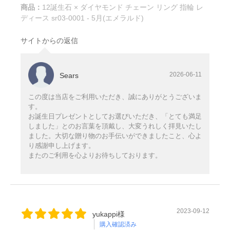
商品：
12誕生石 × ダイヤモンド チェーン リング 指輪 レ
※ご注文は24時間受け付けております。
ディース sr03-0001 - 5月(エメラルド)
サイトからの返信
ご注文は24時間受け付けておりますが、上記期間中の
お問合せ等へのご返答は休業させていただきます。
2026-06-11
Sears
8月17日(月)から通常通りの業務となります。
この度は当店をご利用いただき、誠にありがとうございま
す。
（お問い合わせやメールの返信は2026年8月17日(月)より順
お誕生日プレゼントとしてお選びいただき、「とても満足
次対応いたします。）
しました」とのお言葉を頂戴し、大変うれしく拝見いたし
万が一、2026年8月17日(月)より翌々営業日内で連絡がない
ました。大切な贈り物のお手伝いができましたこと、心よ
場合にはお手数ですがご連絡ください。
り感謝申し上げます。
またのご利用を心よりお待ちしております。
◎休暇中ご注文分の商品発送について
基本的に自動出荷をしておりますので備考欄に記
2023-09-12
yukappi様
載がない限り最短での出荷となります。
購入確認済み