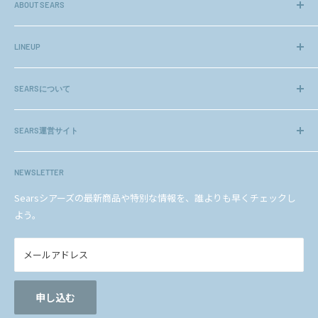
場合にはお手数ですがご連絡ください。
ABOUT SEARS
長年のノウハウや、お客様より頂く貴重なご意見をもとに、初め
てのネットショッピングでも安心してご利用頂ける様、高いクオ
LINEUP
◎休暇中ご注文分の商品発送について
リティーのアクセサリー、ジュエリーを厳選してお届けしておりま
ジュエリー
す。
SEARSについて
基本的に自動出荷をしておりますので備考欄に記
ネックレスチェーン
載がない限り最短での出荷となります。
ギフトセット
会社概要
また、シアーズは（社）日本ジュエリー協会正会員（会員番
others
SEARS運営サイト
企業理念
ご注文商品によっては上記日程で発送できない商
号 12307）です。
ヘルプ＆ガイド
品もございます。
法人のお客様
amazon店
何卒、ご理解の程宜しくお願い致します。
シアーズについて
メディアの方へ
NEWSLETTER
楽天店
BLOG
プライバシーポリシー
※長期休暇明けは混雑が予想され、通常より2～3日
YAHOO!ショッピング店
Searsシアーズの最新商品や特別な情報を、誰よりも早くチェックし
程、余分にお時間を頂いております。その為、お届け
お問い合わせ
特定商取引法に基づく表記
よう。
au PAY マーケット店
ご希望日に添えない場合がございますので、ご了承下
Qoo10店
さいませ。
メールアドレス
LARA Christie公式サイト
お急ぎの方は営業日にお電話にてお問い合わせく
ださいませ。
申し込む