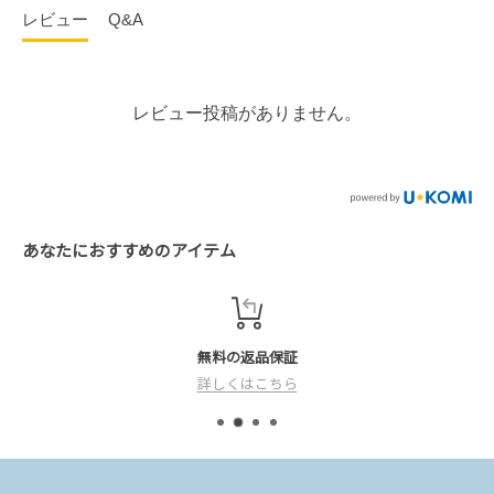
お届け目安
・当店で返品交換不可と判断させていただいた場合
レビュー
Q&A
誠に勝手ながら、下記の日程において当オンラインシ
ご注文から1～2営業日で発送いたします。（離島など一部地域
ョップは夏季休業とさせていただきます。
除く）
返品方法
お客様都合による返品をご希望される場合には、商品到着後7日以内
レビュー投稿がありません。
に当店までご連絡くださいませ。
【休業期間】
発送の目安
連絡先・送付先
8月8日(土) ～ 8月16日(日)
送付方法：特に指定はございません。
通常、お客様のご注文日から当日～約2営業日程の発送となり
連絡先 mail：info@sears.jp
ます。
※ご注文は24時間受け付けております。
あなたにおすすめのアイテム
送付先 〒330-0841 埼玉県さいたま市大宮区東町1−66−1−3F
※ご注文の混雑状況などにより、多少前後する場合がございま
（株）シアーズ 返品・交換係
す。目安としてお考えください。
ご注文は24時間受け付けておりますが、上記期間中の
お問合せ等へのご返答は休業させていただきます。
無料の返品保証
詳しくはこちら
8月17日(月)から通常通りの業務となります。
（お問い合わせやメールの返信は2026年8月17日(月)より順
次対応いたします。）
万が一、2026年8月17日(月)より翌々営業日内で連絡がない