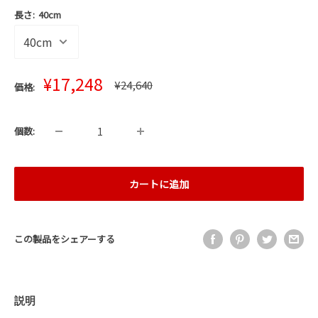
長さ:
40cm
販
¥17,248
通
¥24,640
価格:
売
常
価
価
格
格
個数:
カートに追加
この製品をシェアーする
説明