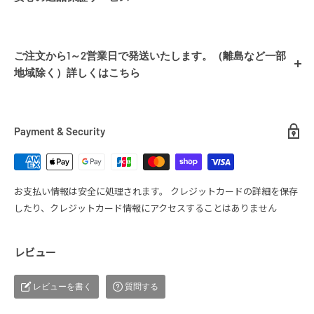
付属品 巾着袋
シアーズではお客様に安心してショッピングを楽しんでいただくた
め、「イメージ違い」や「サイズ違い」など、お客様都合によるご返
ご注文から1～2営業日で発送いたします。（離島など一部
品を、商品到着後、最大7日間承っておりますので、お気軽にショッピ
【使用素材の説明】
地域除く）詳しくはこちら
ングをお楽しみくださいませ。
■ 配送について
シルバーとは
返品条件
シルバー925は18金(k18)やプラチナと並ぶ高級素材の一つです。シ
1.商品到着後、7日以内であること
Payment & Security
ルバーはくすみや酸化よる黒ずみが起こってしまう金属ですが、 そ
2.未使用品であること
送料
れを防ぐためにロジウムコーティングを施しています。表面にコー
3.お届け時と同様の状態であること
ティングすることで硫化による、くすみ、黒ずみを防ぎ、表面に美
全国一律
送料無料
しい白銀の美しい輝きを醸し上品なイメージを与え、洗練されたシ
お支払い情報は安全に処理されます。 クレジットカードの詳細を保存
【返品対象商品】
ャープな印象を与えてくれます。普段使いからフォーマルまでお楽
したり、クレジットカード情報にアクセスすることはありません
商品代金1点あたり１０万円以内の全ての商品
しみいただけるよう、ネックレス、リング、ブレスレットをご用意
配送業者
しております。※一部ロジウムコーティングをしていない商品もご
【返品が受けられないケース】
レビュー
ざいます。
ヤマト運輸(一部商品、佐川急便・日本郵便)
・商品を使用した場合
・商品到着から7日を超えてからの返品依頼
平素は、シアーズをご愛顧いただき、誠にありがとう
レビューを書く
質問する
・お客様の元で傷や汚れが生じた商品の返品（匂い含む）
ございます。
・付属品、商品パッケージが紛失・破損された商品