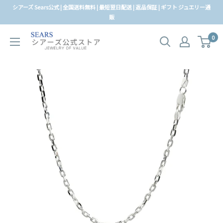
コ
シアーズ Sears公式 | 全国送料無料 | 最短翌日配送 | 返品保証 | ギフト ジュエリー通
ン
販
テ
0
ン
ツ
に
ス
キ
ッ
プ
す
る