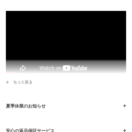
もっと見る
4面カットが施されており高級感のある輝きが人気のネックレスチェ
ーンです。小豆のような形の輪にカットが施されたデザインです。
夏季休業のお知らせ
素材 シルバー925
長さ 40、45、50、55、60cm
幅 3.2mm
安心の返品保証サービス