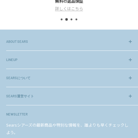
無料の返品保証
無
載がない限り最短での出荷となります。
詳しくはこちら
ご注文商品によっては上記日程で発送できない商
品もございます。
何卒、ご理解の程宜しくお願い致します。
※長期休暇明けは混雑が予想され、通常より2～3日
ABOUT SEARS
程、余分にお時間を頂いております。その為、お届け
長年のノウハウや、お客様より頂く貴重なご意見をもとに、初め
ご希望日に添えない場合がございますので、ご了承下
てのネットショッピングでも安心してご利用頂ける様、高いクオ
さいませ。
LINEUP
リティーのアクセサリー、ジュエリーを厳選してお届けしておりま
ジュエリー
お急ぎの方は営業日にお電話にてお問い合わせく
す。
ださいませ。
SEARSについて
ネックレスチェーン
ギフトセット
会社概要
また、シアーズは（社）日本ジュエリー協会正会員（会員番
others
SEARS運営サイト
企業理念
号 12307）です。
ヘルプ＆ガイド
法人のお客様
amazon店
期間中、お客様には大変ご迷惑をおかけいたします
シアーズについて
メディアの方へ
NEWSLETTER
楽天店
が、何卒ご理解頂けますよう、宜しくお願い申し上げ
BLOG
プライバシーポリシー
YAHOO!ショッピング店
Searsシアーズの最新商品や特別な情報を、誰よりも早くチェックし
ます。
お問い合わせ
特定商取引法に基づく表記
よう。
au PAY マーケット店