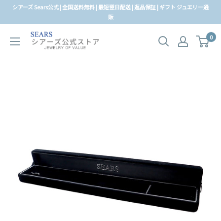
コ
シアーズ Sears公式 | 全国送料無料 | 最短翌日配送 | 返品保証 | ギフト ジュエリー通
ン
販
テ
0
ン
ツ
に
ス
キ
ッ
プ
す
る