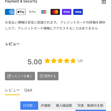
Payment & Security
2.未使用品であること
送料
3.お届け時と同様の状態であること
全国一律
送料無料
お支払い情報は安全に処理されます。 クレジットカードの詳細を保存
【返品対象商品】
したり、クレジットカード情報にアクセスすることはありません
商品代金1点あたり１０万円以内の全ての商品
配送業者
【返品が受けられないケース】
レビュー
ヤマト運輸(一部商品、佐川急便・日本郵便)
・商品を使用した場合
・商品到着から7日を超えてからの返品依頼
・お客様の元で傷や汚れが生じた商品の返品（匂い含む）
5.00
1件
・付属品、商品パッケージが紛失・破損された商品
平素は、シアーズをご愛顧いただき、誠にありがとう
お届け目安
・当店で返品交換不可と判断させていただいた場合
ございます。
ご注文から1～2営業日で発送いたします。（離島など一部地域
レビューを書く
質問する
誠に勝手ながら、下記の日程において当オンラインシ
除く）
返品方法
ョップは夏季休業とさせていただきます。
お客様都合による返品をご希望される場合には、商品到着後7日以内
レビュー
Q&A
に当店までご連絡くださいませ。
発送の目安
連絡先・送付先
日付順 ↓
評価順
購入確認順
写真・動画付き順
【休業期間】