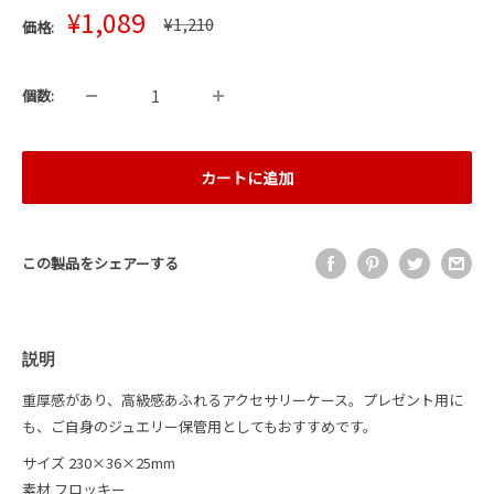
販
¥1,089
通
¥1,210
価格:
売
常
価
価
格
格
個数:
カートに追加
この製品をシェアーする
説明
重厚感があり、高級感あふれるアクセサリーケース。プレゼント用に
も、ご自身のジュエリー保管用としてもおすすめです。
サイズ 230×36×25mm
素材 フロッキー