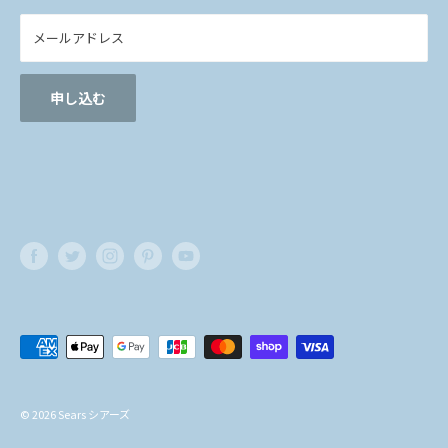
Qoo10店
シアーズ
メールアドレス
LARA Christie公式サイト
Sears
申し込む
フ
を
© 2026 Sears シアーズ