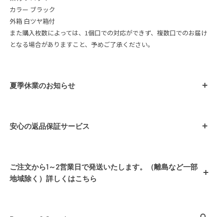
カラー ブラック
外箱 白ツヤ箱付
また購入枚数によっては、1個口での対応ができず、複数口でのお届け
となる場合がありますこと、予めご了承ください。
夏季休業のお知らせ
安心の返品保証サービス
シアーズではお客様に安心してショッピングを楽しんでいただくた
め、「イメージ違い」や「サイズ違い」など、お客様都合によるご返
ご注文から1～2営業日で発送いたします。（離島など一部
品を、商品到着後、最大7日間承っておりますので、お気軽にショッピ
地域除く）詳しくはこちら
ングをお楽しみくださいませ。
■ 配送について
返品条件
1.商品到着後、7日以内であること