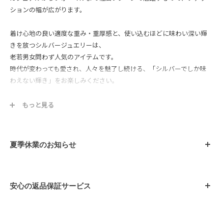
ションの幅が広がります。
着け心地の良い適度な重み・重厚感と、使い込むほどに味わい深い輝
きを放つシルバージュエリーは、
老若男女問わず人気のアイテムです。
時代が変わっても愛され、人々を魅了し続ける、「シルバーでしか味
わえない輝き」をお楽しみください。
保管にも便利なSEARSの専用巾着袋をお付けしているので、記念日
もっと見る
や、誕生日プレゼントなどのギフトにもおすすめです。
■ 素材：シルバー925
夏季休業のお知らせ
■ 石：キュービックジルコニア 合計2石
■ サイズ：約5mm x 5mm、ポスト約10mm
■付属：巾着袋
安心の返品保証サービス
シアーズではお客様に安心してショッピングを楽しんでいただくた
め、「イメージ違い」や「サイズ違い」など、お客様都合によるご返