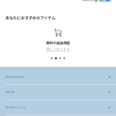
万が一、2026年8月17日(月)より翌々営業日内で連絡がない
場合にはお手数ですがご連絡ください。
あなたにおすすめのアイテム
◎休暇中ご注文分の商品発送について
基本的に自動出荷をしておりますので備考欄に記
無料の返品保証
載がない限り最短での出荷となります。
詳しくはこちら
ご注文商品によっては上記日程で発送できない商
品もございます。
何卒、ご理解の程宜しくお願い致します。
※長期休暇明けは混雑が予想され、通常より2～3日
ABOUT SEARS
程、余分にお時間を頂いております。その為、お届け
長年のノウハウや、お客様より頂く貴重なご意見をもとに、初め
ご希望日に添えない場合がございますので、ご了承下
てのネットショッピングでも安心してご利用頂ける様、高いクオ
LINEUP
さいませ。
リティーのアクセサリー、ジュエリーを厳選してお届けしておりま
ジュエリー
お急ぎの方は営業日にお電話にてお問い合わせく
す。
SEARSについて
ネックレスチェーン
ださいませ。
ギフトセット