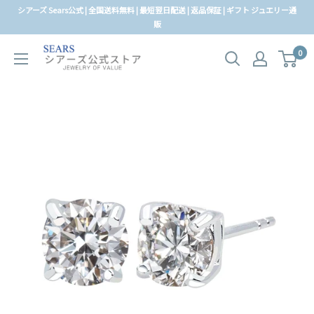
コ
シアーズ Sears公式 | 全国送料無料 | 最短翌日配送 | 返品保証 | ギフト ジュエリー通
ン
販
テ
0
ン
ツ
に
ス
キ
ッ
プ
す
る