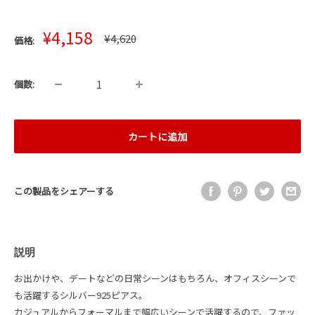
販
¥4,158
通
¥4,620
価格:
売
常
価
価
格
格
個数:
カートに追加
この製品をシェアーする
説明
お出かけや、デートなどの日常シーンはもちろん、オフィスシーンで
も活躍するシルバー925ピアス。
カジュアルからフォーマルまで幅広いシーンで活躍するので、ファッ