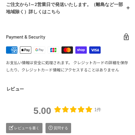
ご注文から1～2営業日で発送いたします。（離島など一部
品を、商品到着後、最大7日間承っておりますので、お気軽にショッピ
地域除く）詳しくはこちら
ングをお楽しみくださいませ。
■ 配送について
返品条件
1.商品到着後、7日以内であること
Payment & Security
2.未使用品であること
送料
3.お届け時と同様の状態であること
全国一律
送料無料
お支払い情報は安全に処理されます。 クレジットカードの詳細を保存
【返品対象商品】
したり、クレジットカード情報にアクセスすることはありません
商品代金1点あたり１０万円以内の全ての商品
配送業者
【返品が受けられないケース】
レビュー
ヤマト運輸(一部商品、佐川急便・日本郵便)
・商品を使用した場合
・商品到着から7日を超えてからの返品依頼
・お客様の元で傷や汚れが生じた商品の返品（匂い含む）
5.00
1件
・付属品、商品パッケージが紛失・破損された商品
お届け目安
・当店で返品交換不可と判断させていただいた場合
ご注文から1～2営業日で発送いたします。（離島など一部地域
レビューを書く
質問する
平素は、シアーズをご愛顧いただき、誠にありがとう
除く）
返品方法