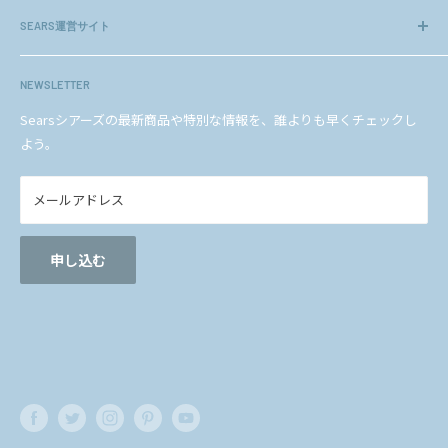
会社概要
また、シアーズは（社）日本ジュエリー協会正会員（会員番
others
SEARS運営サイト
企業理念
号 12307）です。
ヘルプ＆ガイド
法人のお客様
amazon店
シアーズについて
期間中、お客様には大変ご迷惑をおかけいたします
メディアの方へ
NEWSLETTER
楽天店
が、何卒ご理解頂けますよう、宜しくお願い申し上げ
BLOG
プライバシーポリシー
YAHOO!ショッピング店
Searsシアーズの最新商品や特別な情報を、誰よりも早くチェックし
ます。
お問い合わせ
特定商取引法に基づく表記
よう。
au PAY マーケット店
Qoo10店
シアーズ
メールアドレス
LARA Christie公式サイト
Sears
申し込む
フ