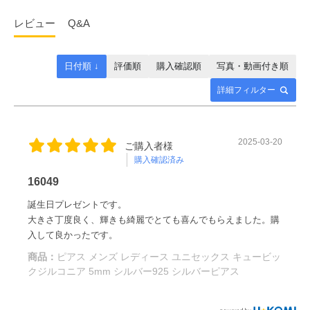
ございます。
お客様都合による返品をご希望される場合には、商品到着後7日以内
レビュー
Q&A
誠に勝手ながら、下記の日程において当オンラインシ
に当店までご連絡くださいませ。
ョップは夏季休業とさせていただきます。
発送の目安
連絡先・送付先
日付順 ↓
評価順
購入確認順
写真・動画付き順
送付方法：特に指定はございません。
通常、お客様のご注文日から当日～約2営業日程の発送となり
詳細フィルター
連絡先 mail：info@sears.jp
ます。
【休業期間】
送付先 〒330-0841 埼玉県さいたま市大宮区東町1−66−1−3F
※ご注文の混雑状況などにより、多少前後する場合がございま
（株）シアーズ 返品・交換係
す。目安としてお考えください。
8月8日(土) ～ 8月16日(日)
2025-03-20
ご購入者様
購入確認済み
※ご注文は24時間受け付けております。
16049
誕生日プレゼントです。
大きさ丁度良く、輝きも綺麗でとても喜んでもらえました。購
ご注文は24時間受け付けておりますが、上記期間中の
入して良かったです。
お問合せ等へのご返答は休業させていただきます。
商品：
ピアス メンズ レディース ユニセックス キュービッ
8月17日(月)から通常通りの業務となります。
クジルコニア 5mm シルバー925 シルバーピアス
（お問い合わせやメールの返信は2026年8月17日(月)より順
次対応いたします。）